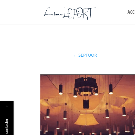
ACC
←
SEPTUOR
←
Me contacter